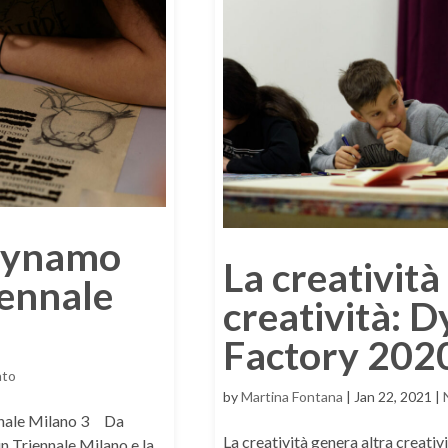
 Dynamo
La creatività
iennale
creatività: 
Factory 202
ato
by
Martina Fontana
|
Jan 22, 2021
|
ennale Milano 3 Da
La creatività genera altra creat
n Triennale Milano e la