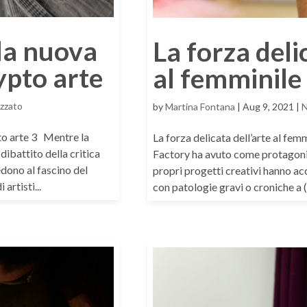
la nuova
La forza deli
ypto arte
al femminile
zzato
by
Martina Fontana
|
Aug 9, 2021
|
N
pto arte 3 Mentre la
La forza delicata dell’arte al fe
dibattito della critica
Factory ha avuto come protagonist
dono al fascino del
propri progetti creativi hanno a
artisti...
con patologie gravi o croniche a (r