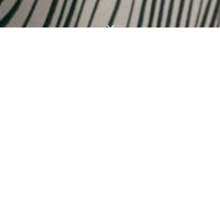
3
FARGO
Emanuel Carfora (1983), a.k.a. Fargo, vive e lavora a
Firenze. Artista visivo e mediatore culturale, la sua
ricerca è orientata verso l’astrazione delle forme
archetipe della natura e il suo rapporto con
l’ambiente urbano, declinata attraverso il disegno, la
pittura e altri linguaggi espressivi. La relazione fra
forma, segno e colore è alla base della figurazione
astratta del suo lavoro, diretta verso le analogie
strutturali di elementi organici e inorganici (minerali,
pietre, legno, fibre, radici, tessuti, epidermide,