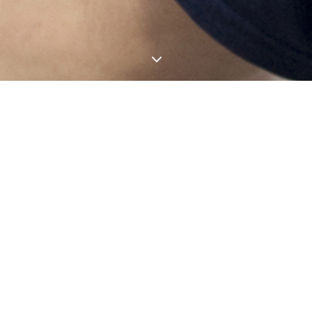
3
NICOLA DI CAPRIO
Nicola Di Caprio è un artista visivo e graphic
designer che indaga e reinterpreta l’immaginario
della musica, del cinema e della cultura pop in
generale. Ha esposto in numerose mostre personali e
collettive in gallerie, musei e fondazioni a Milano,
Torino, Roma, Venezia, Napoli, New York, Parigi,
Madrid, Londra, Toronto, ecc. Ha pubblicato diversi