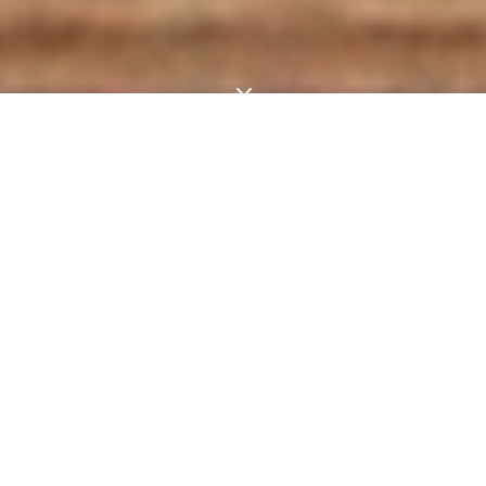
3
L'ACQUA È
MAESTRA
REMO SALVADORI PER DYNAMO ART FACTORY
“Dynamo Camp è un luogo speciale per uomini e donne
che s’incontrano con scopo, dove il tempo è scandito
dall’offerta leggera, dal sorriso negli occhi, dal volo di
farfalla guardato nell’aria di montagna.”
.