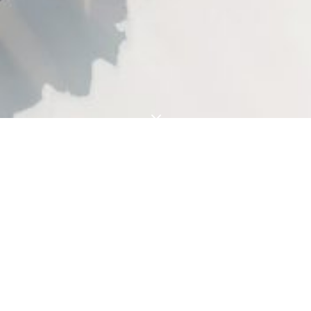
3
IL VENTO SI PERDE
A DYNAMO
2016
DANIELE SIGALOT CON DYNAMO ART
FACTORY