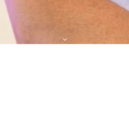
3
DOMENICO
PELLEGRINO
Domenico è nato a Mazzarino, in Sicilia, nel 1974.
Vive e lavora a Palermo. Artista pop, che ha fatto
delle tradizioni il suo marchio, è riconosciuto a livello
internazionale. Nel corso della sua carriera,